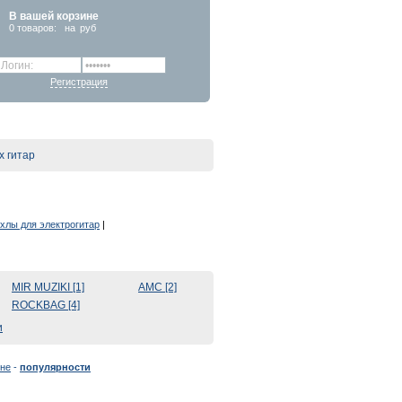
В вашей корзине
0
товаров:
на
руб
Регистрация
х гитар
хлы для электрогитар
|
MIR MUZIKI [1]
AMC [2]
ROCKBAG [4]
и
не
-
популярности