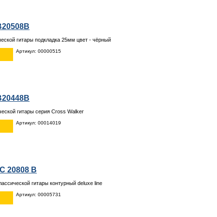
B20508B
ческой гитары подкладка 25мм цвет - чёрный
Артикул: 00000515
B20448B
ческой гитары серия Cross Walker
Артикул: 00014019
C 20808 B
лассической гитары контурный deluxe line
Артикул: 00005731