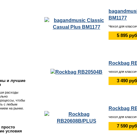
bagandmusic
BM1177
Чехол для класси
5 895 руб
!
Rockbag R
чехол для классич
3 490 руб
ны и лучшие
и
ши расходы
ально
процессы, чтобы
ть с любым
Rockbag R
нием на рынке.
чехол для класси
7 590 руб
 просто
ие условия