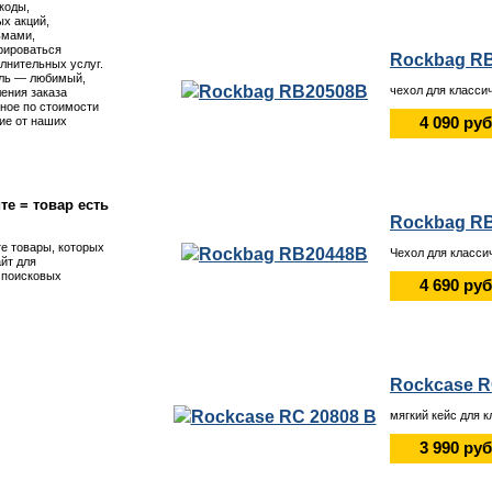
коды,
х акций,
ьмами,
рироваться
Rockbag R
лнительных услуг.
ль — любимый,
чехол для класси
ения заказа
ное по стоимости
4 090 руб
ие от наших
те = товар есть
Rockbag R
те товары, которых
Чехол для класси
айт для
я поисковых
4 690 руб
Rockcase R
мягкий кейс для к
3 990 руб