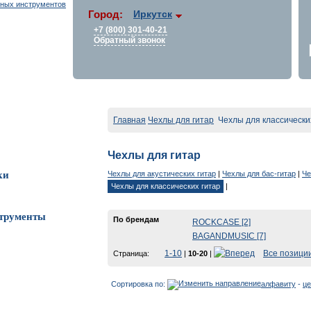
Город:
Иркутск
+7 (800) 301-40-21
Обратный звонок
Главная
Чехлы для гитар
Чехлы для классически
Чехлы для гитар
Чехлы для акустических гитар
|
Чехлы для бас-гитар
|
Че
ки
Чехлы для классических гитар
|
трументы
По брендам
ROCKCASE [2]
BAGANDMUSIC [7]
1-10
Все позици
Страница:
|
10-20
|
Сортировка по:
алфавиту
-
це