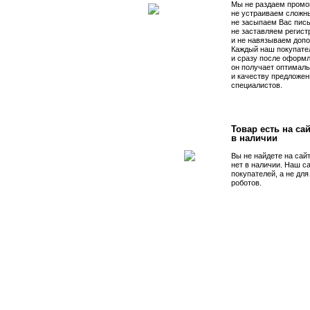
Мы не раздаем промо
не устраиваем сложны
не засыпаем Вас пис
не заставляем регист
и не навязываем допо
Каждый наш покупате
и сразу после оформл
он получает оптималь
и качеству предложен
специалистов.
Товар есть на сай
в наличии
Вы не найдете на сай
нет в наличии. Наш с
покупателей, а не дл
роботов.