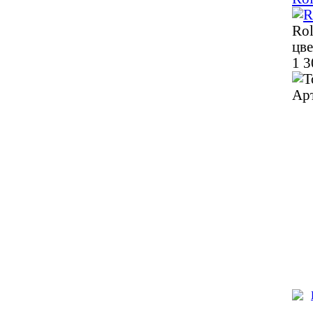
Rol
цв
1 3
Ар