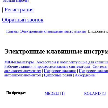
Забыли пароль?
|
Регистрация
Обратный звонок
Главная
Электронные клавишные инструменты
Цифровые р
Электронные клавишные инстру
MIDI-клавиатуры
|
Аксессуары и комплектующие для клави
Рабочие станции и профессиональные синтезаторы
|
Синтеза
автоаккомпанементом
|
Цифровое пианино
|
Цифровое пианин
автоаккомпанементом
|
Цифровые рояли
|
Аккордеоны
|
По брендам
MEDELI [1]
ROLAND [1]