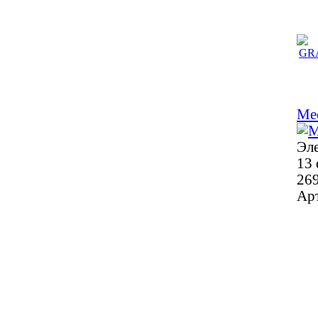
Me
Эл
13 
269
Ар