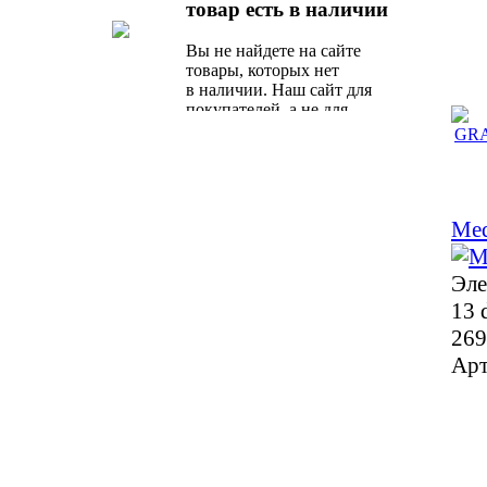
товар есть в наличии
предложение от наших
специалистов.
Вы не найдете на сайте
товары, которых нет
в наличии. Наш сайт для
покупателей, а не для
поисковых роботов.
Me
Эле
13 
269
Арт