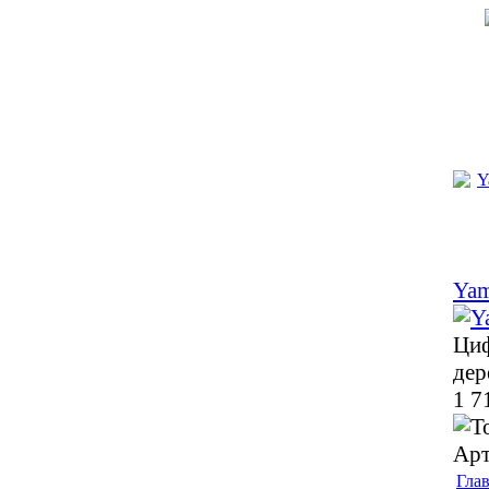
Ya
Циф
дер
1 7
Арт
Гла