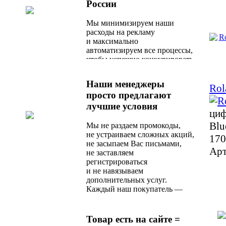
России
Мы минимизируем наши
расходы на рекламу
и максимально
автоматизируем все процессы,
чтобы успешно конкурировать
с любым актуальным
предложением на рынке.
Наши менеджеры
Ro
просто предлагают
лучшие условия
циф
Blu
Мы не раздаем промокоды,
не устраиваем сложных акций,
170
не засыпаем Вас письмами,
Арт
не заставляем
регистрироваться
и не навязываем
дополнительных услуг.
Каждый наш покупатель —
любимый, и сразу после
оформления заказа
он получает оптимальное
Товар есть на сайте =
по стоимости и качеству