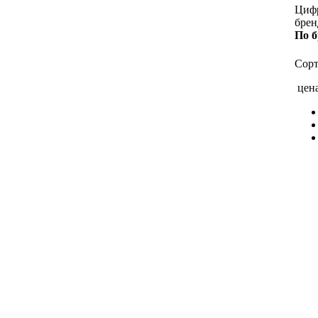
Циф
брен
По 
Сорт
цен