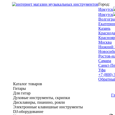
Город:
Иркутск
Иркутск
Волгогра
Екатерин
Казань
Краснода
Краснояр
Москва
Нижний 
Новосиб
Ростов-н
Самара
Санкт-Пе
Уфа
+7 (800) 
Обратны
Каталог товаров
Гитары
Для гитар
Г
Духовые инструменты, скрипки
Дисклавиры, пианино, рояли
Электронные клавишные инструменты
DJ-оборудование