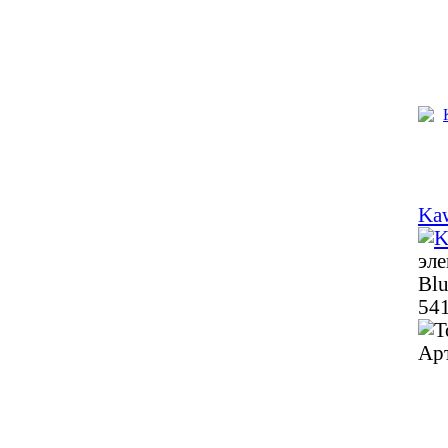
Ka
эле
Blu
541
Ар