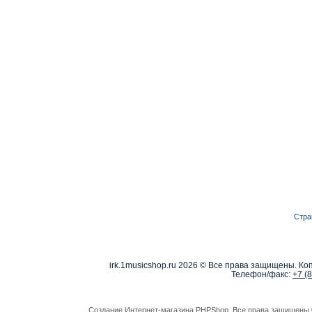
Стра
irk.1musicshop.ru
2026 © Все права защищены. Коп
Телефон/факс:
+7 (
Создание Интернет-магазина
PHPShop
. Все права защищены 