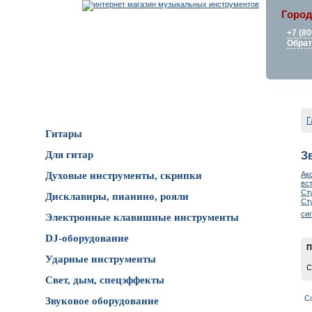
Город
+7 (80
Обрат
Каталог товаров
Г
Гитары
Для гитар
З
Ак
Духовые инструменты, скрипки
вс
Ст
Дисклавиры, пианино, рояли
Ст
си
Электронные клавишные инструменты
DJ-оборудование
П
Ударные инструменты
С
Свет, дым, спецэффекты
С
Звуковое оборудование