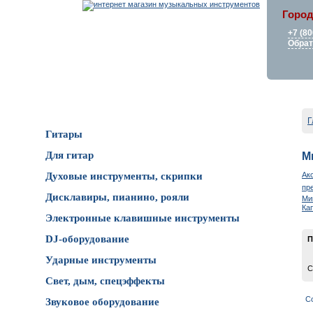
Город
+7 (80
Обрат
Каталог товаров
Г
Гитары
Для гитар
М
Ак
Духовые инструменты, скрипки
пр
Дисклавиры, пианино, рояли
Ми
Ка
Электронные клавишные инструменты
DJ-оборудование
П
Ударные инструменты
С
Свет, дым, спецэффекты
С
Звуковое оборудование