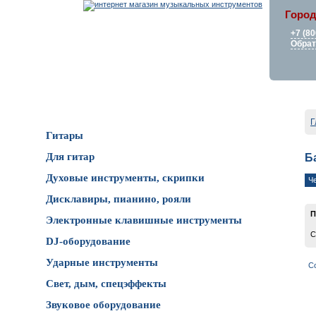
Город
+7 (80
Обрат
Каталог товаров
Г
Гитары
Для гитар
Б
Духовые инструменты, скрипки
Ч
Дисклавиры, пианино, рояли
П
Электронные клавишные инструменты
С
DJ-оборудование
Ударные инструменты
С
Свет, дым, спецэффекты
Звуковое оборудование