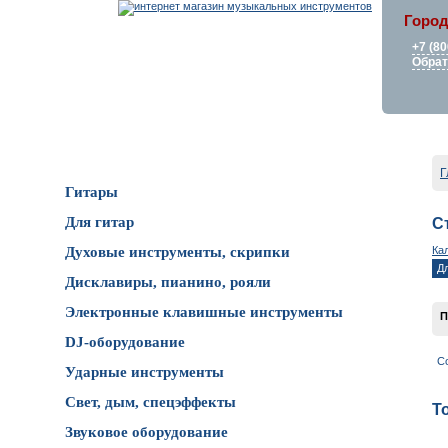
Город
+7 (80
Обрат
Каталог товаров
Г
Гитары
Для гитар
С
Ка
Духовые инструменты, скрипки
Д
Дисклавиры, пианино, рояли
Электронные клавишные инструменты
П
DJ-оборудование
С
Ударные инструменты
Свет, дым, спецэффекты
Т
Звуковое оборудование